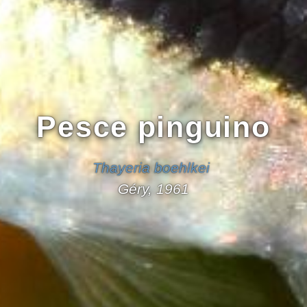
Pesce pinguino
Thayeria boehlkei
Géry, 1961