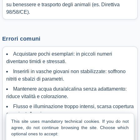
su benessere e trasporto degli animali (es. Direttiva
98/58/CE).
Errori comuni
Acquistare pochi esemplari: in piccoli numeri
diventano timidi e stressati.
Inserirli in vasche giovani non stabilizzate: soffrono
nitriti e sbalzi di parametri.
Mantenere acqua dura/alcalina senza adattamento:
riduce vitalità e colorazione.
Flusso e illuminazione troppo intensi, scarsa copertura
con piante/legni.
This site uses mandatory technical cookies.
If you do not
Convivenza con specie aggressive o mordicchiatrici di
agree, do not continue browsing the site.
Choose which
pinne.
optional ones to accept: