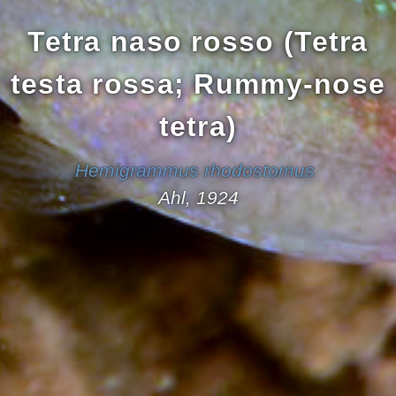
Tetra naso rosso (Tetra
testa rossa; Rummy-nose
tetra)
Hemigrammus rhodostomus
Ahl, 1924