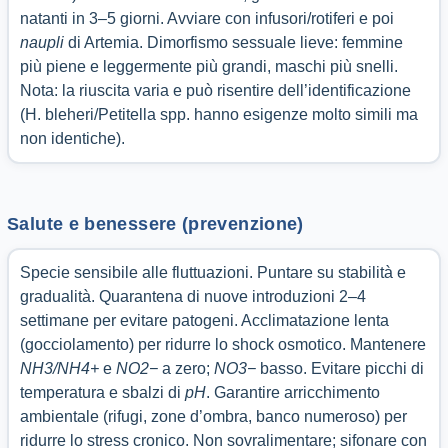
natanti in 3–5 giorni. Avviare con infusori/rotiferi e poi
naupli
di Artemia. Dimorfismo sessuale lieve: femmine
più piene e leggermente più grandi, maschi più snelli.
Nota: la riuscita varia e può risentire dell’identificazione
(H. bleheri/Petitella spp. hanno esigenze molto simili ma
non identiche).
Salute e benessere (prevenzione)
Specie sensibile alle fluttuazioni. Puntare su stabilità e
gradualità. Quarantena di nuove introduzioni 2–4
settimane per evitare patogeni. Acclimatazione lenta
(gocciolamento) per ridurre lo shock osmotico. Mantenere
NH3/NH4+
e
NO2−
a zero;
NO3−
basso. Evitare picchi di
temperatura e sbalzi di
pH
. Garantire arricchimento
ambientale (rifugi, zone d’ombra, banco numeroso) per
ridurre lo stress cronico. Non sovralimentare; sifonare con