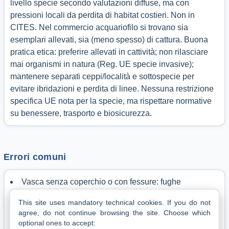
livello specie secondo valutazioni diffuse, ma con
pressioni locali da perdita di habitat costieri. Non in
CITES. Nel commercio acquariofilo si trovano sia
esemplari allevati, sia (meno spesso) di cattura. Buona
pratica etica: preferire allevati in cattività; non rilasciare
mai organismi in natura (Reg. UE specie invasive);
mantenere separati ceppi/località e sottospecie per
evitare ibridazioni e perdita di linee. Nessuna restrizione
specifica UE nota per la specie, ma rispettare normative
su benessere, trasporto e biosicurezza.
Errori comuni
Vasca senza coperchio o con fessure: fughe
assicurate.
This site uses mandatory technical cookies.
If you do not
Acqua troppo dura/alkalina o sporca: stress cronico e
agree, do not continue browsing the site.
Choose which
colori spenti.
optional ones to accept: