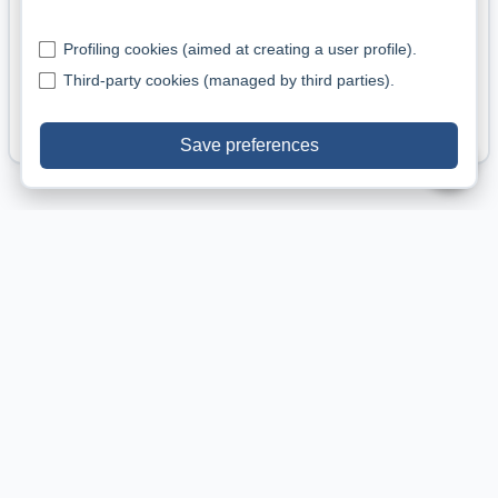
Corrente eccessiva e luce troppo forte senza ripari.
Profiling cookies (aimed at creating a user profile).
Dieta solo secca e monotona: calo di condizione nel
Third-party cookies (managed by third parties).
tempo.
Accostamenti con specie aggressive o mordipinne.
Save preferences
▲
Consigli pratici
Allestisci zone d’ombra con piante galleggianti e legni
per ridurre lo stress.
Offri vivo/congelato 3–4 volte a settimana e secco di
qualità a integrazione.
Gestisci il gruppo in harem per ridurre le tensioni tra
maschi.
Usa mop di riproduzione per raccogliere facilmente le