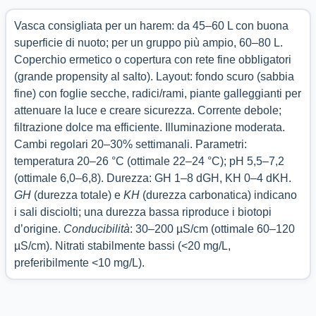
Vasca consigliata per un harem: da 45–60 L con buona
superficie di nuoto; per un gruppo più ampio, 60–80 L.
Coperchio ermetico o copertura con rete fine obbligatori
(grande propensity al salto). Layout: fondo scuro (sabbia
fine) con foglie secche, radici/rami, piante galleggianti per
attenuare la luce e creare sicurezza. Corrente debole;
filtrazione dolce ma efficiente. Illuminazione moderata.
Cambi regolari 20–30% settimanali. Parametri:
temperatura 20–26 °C (ottimale 22–24 °C); pH 5,5–7,2
(ottimale 6,0–6,8). Durezza: GH 1–8 dGH, KH 0–4 dKH.
GH
(durezza totale) e
KH
(durezza carbonatica) indicano
i sali disciolti; una durezza bassa riproduce i biotopi
d’origine.
Conducibilità
: 30–200 µS/cm (ottimale 60–120
µS/cm). Nitrati stabilmente bassi (<20 mg/L,
preferibilmente <10 mg/L).