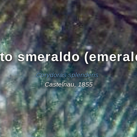
to smeraldo (emeral
Corydoras splendens
Castelnau, 1855