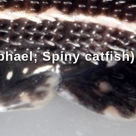
hael; Spiny catfish)