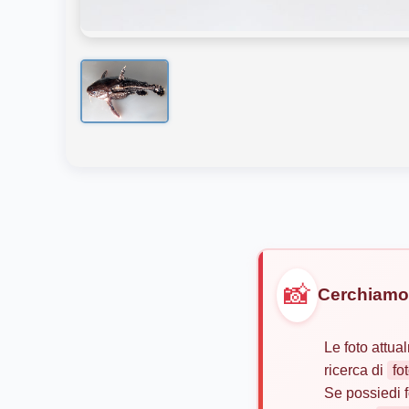
📸
Cerchiamo 
Le foto attu
ricerca di
fo
Se possiedi f