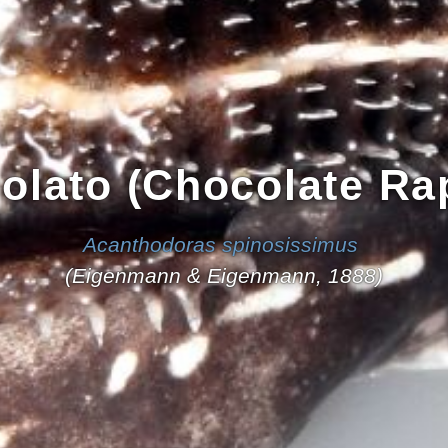
colato (Chocolate Rap
Acanthodoras spinosissimus
(Eigenmann & Eigenmann, 1888)