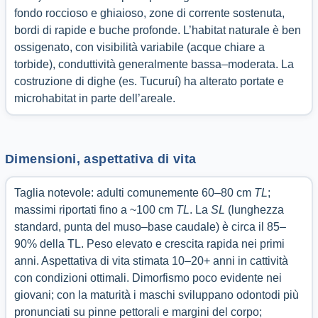
fondo roccioso e ghiaioso, zone di corrente sostenuta,
bordi di rapide e buche profonde. L’habitat naturale è ben
ossigenato, con visibilità variabile (acque chiare a
torbide), conduttività generalmente bassa–moderata. La
costruzione di dighe (es. Tucuruí) ha alterato portate e
microhabitat in parte dell’areale.
Dimensioni, aspettativa di vita
Taglia notevole: adulti comunemente 60–80 cm
TL
;
massimi riportati fino a ~100 cm
TL
. La
SL
(lunghezza
standard, punta del muso–base caudale) è circa il 85–
90% della TL. Peso elevato e crescita rapida nei primi
anni. Aspettativa di vita stimata 10–20+ anni in cattività
con condizioni ottimali. Dimorfismo poco evidente nei
giovani; con la maturità i maschi sviluppano odontodi più
pronunciati su pinne pettorali e margini del corpo;