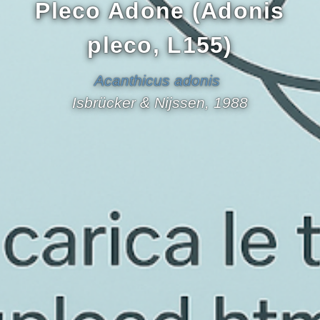
Pleco Adone (Adonis
pleco, L155)
Acanthicus adonis
Isbrücker & Nijssen, 1988