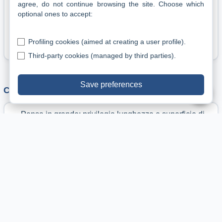
agree, do not continue browsing the site.
Choose which
bilanciamento e vitamine.
optional ones to accept:
Arredi instabili: frane con rischio per pesce e vetri.
Uso di retini: spine che si impigliano e causano ferite.
Profiling cookies (aimed at creating a user profile).
Third-party cookies (managed by third parties).
Save preferences
▲
Consigli pratici
Pensa in grande: privilegia lunghezza e superficie di
fondo, non solo litri.
Progetta un flusso lineare con pompe e uscite del filtro
orientate.
Offri più rifugi di dimensioni realmente adatte al pesce
adulto.
Alterna pellet di qualità, molluschi/crostacei e verdure
fibrose; alimenta al crepuscolo.