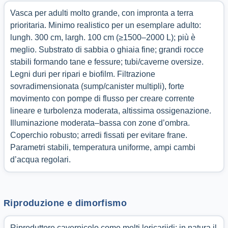
Vasca per adulti molto grande, con impronta a terra
prioritaria. Minimo realistico per un esemplare adulto:
lungh. 300 cm, largh. 100 cm (≥1500–2000 L); più è
meglio. Substrato di sabbia o ghiaia fine; grandi rocce
stabili formando tane e fessure; tubi/caverne oversize.
Legni duri per ripari e biofilm. Filtrazione
sovradimensionata (sump/canister multipli), forte
movimento con pompe di flusso per creare corrente
lineare e turbolenza moderata, altissima ossigenazione.
Illuminazione moderata–bassa con zone d’ombra.
Coperchio robusto; arredi fissati per evitare frane.
Parametri stabili, temperatura uniforme, ampi cambi
d’acqua regolari.
Riproduzione e dimorfismo
Riproduttore cavernicolo come molti loricariidi: in natura il